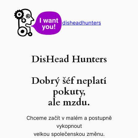
Přeskočit
na
obsah
disheadhunters
DisHead Hunters
Dobrý šéf neplatí
pokuty,
ale mzdu.
Chceme začít v malém a postupně
vykopnout
velkou společenskou změnu.